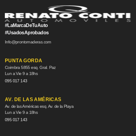
#LaMarcaDeTuAuto
#UsadosAprobados
Info@prontomaderas.com
PUNTA GORDA
Coimbra 5855 esq. Gral. Paz
Lun a Vie 9 a 18hs
095 017 143
AV. DE LAS AMÉRICAS
Av. de las Américas esq. Av. de la Playa
Lun a Vie 9 a 18hs
095 017 143