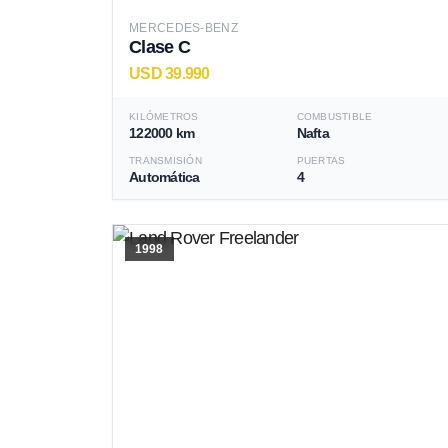
MERCEDES-BENZ
Clase C
USD 39.990
KILÓMETROS
COMBUSTIBLE
122000 km
Nafta
TRANSMISIÓN
PUERTAS
Automática
4
1998