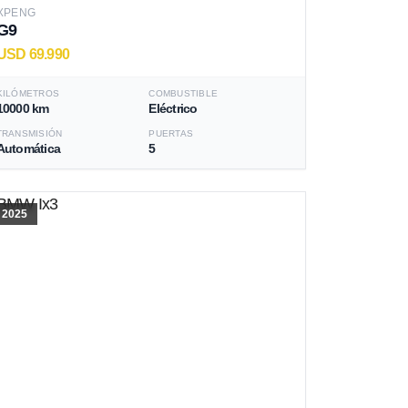
XPENG
G9
USD 69.990
KILÓMETROS
COMBUSTIBLE
10000 km
Eléctrico
TRANSMISIÓN
PUERTAS
Automática
5
2025