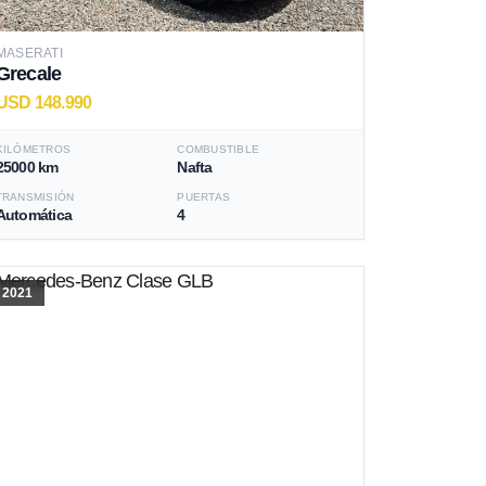
MASERATI
Grecale
USD 148.990
KILÓMETROS
COMBUSTIBLE
25000 km
Nafta
TRANSMISIÓN
PUERTAS
Automática
4
2021