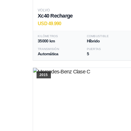
VOLVO
Xc40 Recharge
USD 49.990
KILÓMETROS
COMBUSTIBLE
35000 km
Híbrido
TRANSMISIÓN
PUERTAS
Automática
5
2015