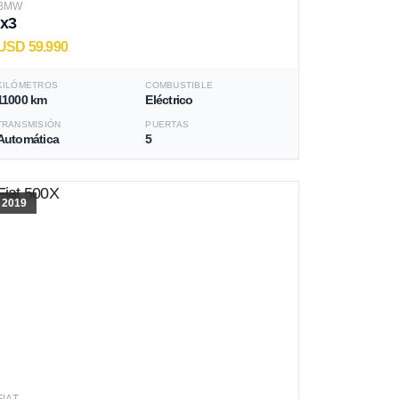
BMW
Ix3
USD 59.990
KILÓMETROS
COMBUSTIBLE
11000 km
Eléctrico
TRANSMISIÓN
PUERTAS
Automática
5
2019