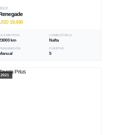
JEEP
Renegade
USD 19.490
KILÓMETROS
COMBUSTIBLE
23000 km
Nafta
TRANSMISIÓN
PUERTAS
Manual
5
2021