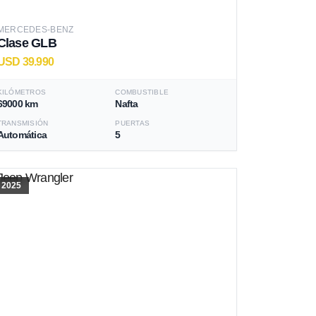
MERCEDES-BENZ
Clase GLB
USD 39.990
KILÓMETROS
COMBUSTIBLE
69000 km
Nafta
TRANSMISIÓN
PUERTAS
Automática
5
2025