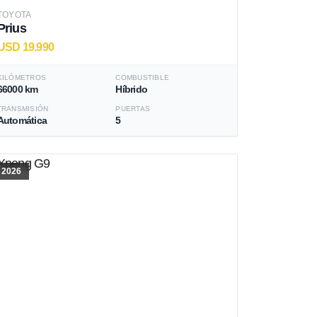
TOYOTA
Prius
USD 19.990
KILÓMETROS
COMBUSTIBLE
66000 km
Híbrido
TRANSMISIÓN
PUERTAS
Automática
5
2026