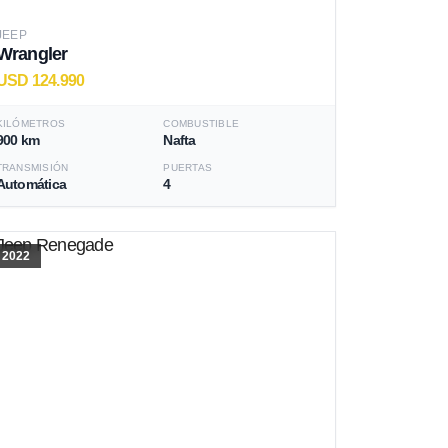
JEEP
Wrangler
USD 124.990
KILÓMETROS
COMBUSTIBLE
900 km
Nafta
TRANSMISIÓN
PUERTAS
Automática
4
2022