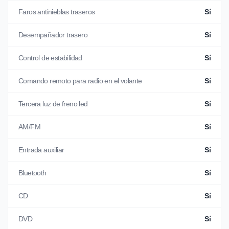
Faros antinieblas traseros
Sí
Desempañador trasero
Sí
Control de estabilidad
Sí
Comando remoto para radio en el volante
Sí
Tercera luz de freno led
Sí
AM/FM
Sí
Entrada auxiliar
Sí
Bluetooth
Sí
CD
Sí
DVD
Sí