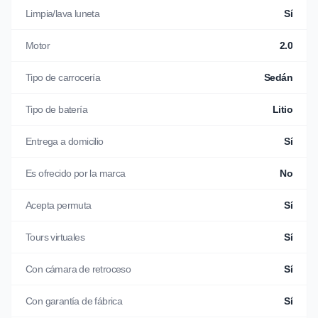
Limpia/lava luneta
Sí
Motor
2.0
Tipo de carrocería
Sedán
Tipo de batería
Litio
Entrega a domicilio
Sí
Es ofrecido por la marca
No
Acepta permuta
Sí
Tours virtuales
Sí
Con cámara de retroceso
Sí
Con garantía de fábrica
Sí