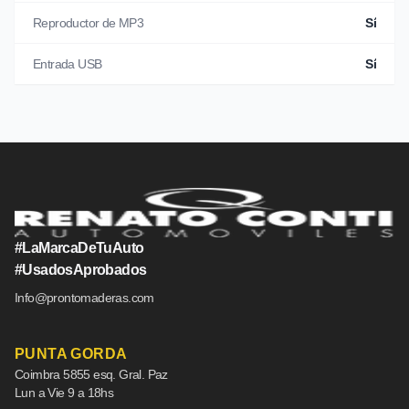
Reproductor de MP3
Sí
Entrada USB
Sí
#LaMarcaDeTuAuto
#UsadosAprobados
Info@prontomaderas.com
PUNTA GORDA
Coimbra 5855 esq. Gral. Paz
Lun a Vie 9 a 18hs