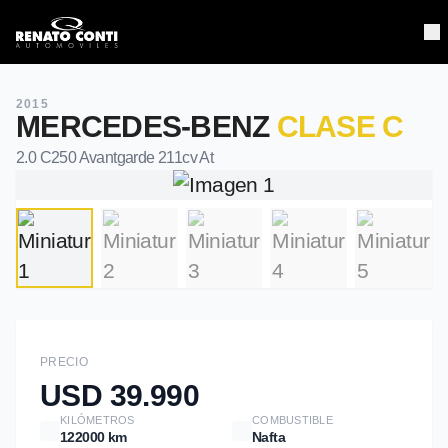
Home
Home
2015
MERCEDES-BENZ
CLASE C
Unidades
Unidades
2.0 C250 Avantgarde 211cv At
Contacto
Contacto
PRECIO
USD 39.990
KILÓMETROS
COMBUSTIBLE
122000 km
Nafta