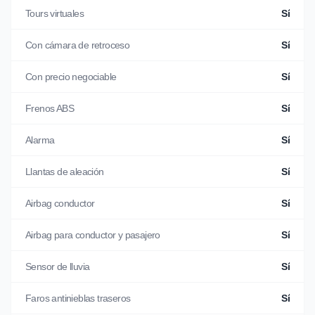
Tours virtuales
Sí
Con cámara de retroceso
Sí
Con precio negociable
Sí
Frenos ABS
Sí
Alarma
Sí
Llantas de aleación
Sí
Airbag conductor
Sí
Airbag para conductor y pasajero
Sí
Sensor de lluvia
Sí
Faros antinieblas traseros
Sí