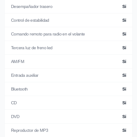
Desempañador trasero
Sí
Control de estabilidad
Sí
Comando remoto para radio en el volante
Sí
Tercera luz de freno led
Sí
AM/FM
Sí
Entrada auxiliar
Sí
Bluetooth
Sí
CD
Sí
DVD
Sí
Reproductor de MP3
Sí