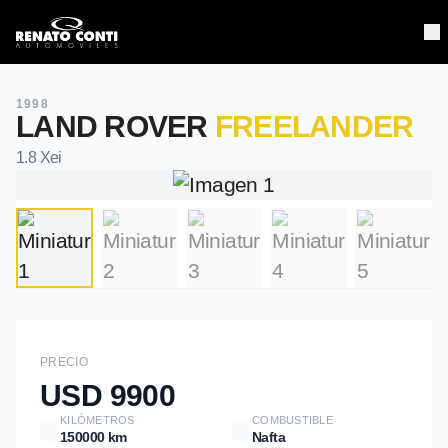
Home
Home
1998
LAND ROVER
FREELANDER
Unidades
Unidades
1.8 Xei
Contacto
Contacto
PRECIO
USD 9900
KILÓMETROS
COMBUSTIBLE
150000 km
Nafta