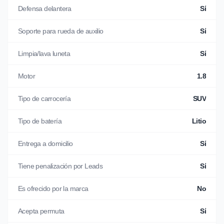
Defensa delantera
Sí
Soporte para rueda de auxilio
Sí
Limpia/lava luneta
Sí
Motor
1.8
Tipo de carrocería
SUV
Tipo de batería
Litio
Entrega a domicilio
Sí
Tiene penalización por Leads
Sí
Es ofrecido por la marca
No
Acepta permuta
Sí