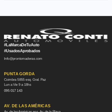
#LaMarcaDeTuAuto
#UsadosAprobados
Info@prontomaderas.com
PUNTA GORDA
Coimbra 5855 esq. Gral. Paz
Lun a Vie 9 a 18hs
095 017 143
AV. DE LAS AMÉRICAS
Av. de las Américas esq. Av. de la Playa